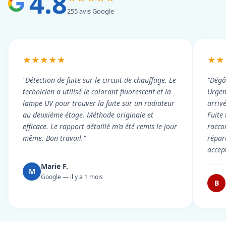
4.8
255 avis Google
★★★★★
★★
"Détection de fuite sur le circuit de chauffage. Le
"Dégâ
technicien a utilisé le colorant fluorescent et la
Urgen
lampe UV pour trouver la fuite sur un radiateur
arriv
au deuxième étage. Méthode originale et
Fuite
efficace. Le rapport détaillé m'a été remis le jour
racco
même. Bon travail."
répar
accep
Marie F.
M
Google — il y a 1 mois
B