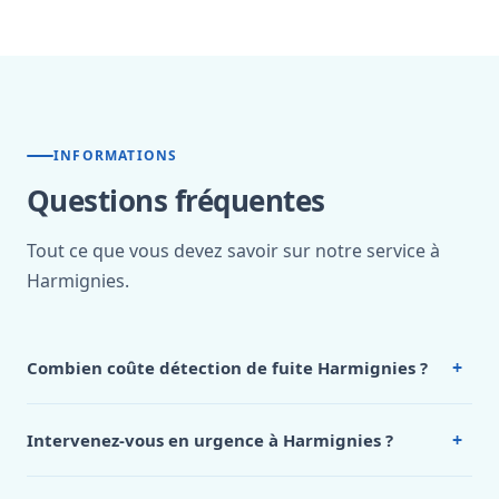
INFORMATIONS
Questions fréquentes
Tout ce que vous devez savoir sur notre service à
Harmignies.
+
Combien coûte détection de fuite Harmignies ?
Nos tarifs sont publics et figurent dans le
tableau des prix
de notre hub service. Pour un devis personnalisé à
+
Intervenez-vous en urgence à Harmignies ?
Harmignies, appelez le 0472 53 24 26.
Oui, 24h/7, y compris dimanches et jours fériés.
Intervention en moins de 45 minutes en zone urbaine.