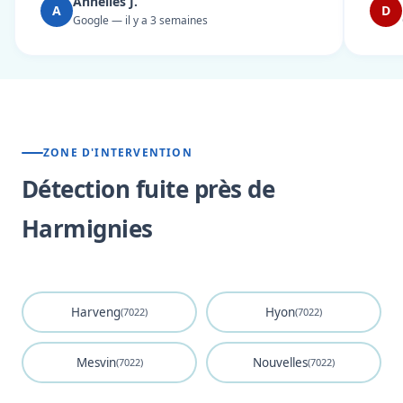
Annelies J.
A
D
Google — il y a 3 semaines
ZONE D'INTERVENTION
Détection fuite près de
Harmignies
Harveng
Hyon
(7022)
(7022)
Mesvin
Nouvelles
(7022)
(7022)