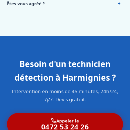
+
Êtes-vous agréé ?
Oui. Sanichauffe est une entreprise enregistrée et assurée
en responsabilité civile professionnelle. Nos techniciens
sont formés aux normes belges (NBN, CERGA, STS 62).
Besoin d'un technicien
détection à Harmignies ?
Intervention en moins de 45 minutes, 24h/24,
7j/7. Devis gratuit.
Appeler le
0472 53 24 26