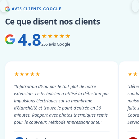
AVIS CLIENTS GOOGLE
Ce que disent nos clients
4.8
★★★★★
255 avis Google
★★★★★
★★
"Infiltration d'eau par le toit plat de notre
"Détec
extension. Le technicien a utilisé la détection par
condui
impulsions électriques sur la membrane
maiso
d'étanchéité et trouve le point d'entrée en 30
fuite 
minutes. Rapport avec photos thermiques remis
Coord
pour le couvreur. Méthode impressionnante."
Servi