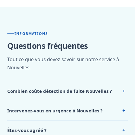
INFORMATIONS
Questions fréquentes
Tout ce que vous devez savoir sur notre service à
Nouvelles.
+
Combien coûte détection de fuite Nouvelles ?
Nos tarifs sont publics et figurent dans le
tableau des prix
de notre hub service. Pour un devis personnalisé à
+
Intervenez-vous en urgence à Nouvelles ?
Nouvelles, appelez le 0472 53 24 26.
Oui, 24h/7, y compris dimanches et jours fériés.
Intervention en moins de 45 minutes en zone urbaine.
+
Êtes-vous agréé ?