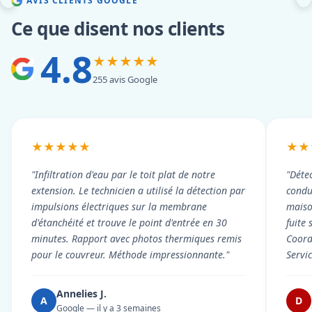
AVIS CLIENTS GOOGLE
Ce que disent nos clients
4.8
★★★★★
255 avis Google
★★★★★
★★
"Infiltration d'eau par le toit plat de notre
"Détec
extension. Le technicien a utilisé la détection par
condui
impulsions électriques sur la membrane
maiso
d'étanchéité et trouve le point d'entrée en 30
fuite 
minutes. Rapport avec photos thermiques remis
Coord
pour le couvreur. Méthode impressionnante."
Servi
Annelies J.
A
D
Google — il y a 3 semaines