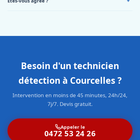
+
Êtes-vous agréé ?
Oui. Sanichauffe est une entreprise enregistrée et assurée
en responsabilité civile professionnelle. Nos techniciens
sont formés aux normes belges (NBN, CERGA, STS 62).
Besoin d'un technicien
détection à Courcelles ?
Intervention en moins de 45 minutes, 24h/24,
7j/7. Devis gratuit.
Appeler le
0472 53 24 26