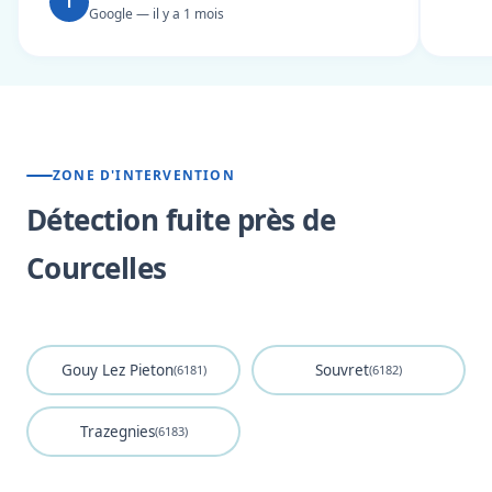
T
Google — il y a 1 mois
ZONE D'INTERVENTION
Détection fuite près de
Courcelles
Gouy Lez Pieton
Souvret
(6181)
(6182)
Trazegnies
(6183)