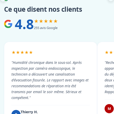
Ce que disent nos clients
4.8
★★★★★
255 avis Google
★★★★★
★★
"Humidité chronique dans le sous-sol. Après
"Rech
inspection par caméra endoscopique, le
appart
technicien a découvert une canalisation
du dé
d'évacuation fissurée. Le rapport avec images et
deux 
recommandations de réparation m'a été
ident
transmis par email le soir même. Sérieux et
Rappor
compétent."
M
Thierry H.