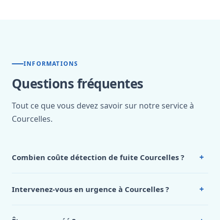
INFORMATIONS
Questions fréquentes
Tout ce que vous devez savoir sur notre service à
Courcelles.
+
Combien coûte détection de fuite Courcelles ?
Nos tarifs sont publics et figurent dans le
tableau des prix
de notre hub service. Pour un devis personnalisé à
+
Intervenez-vous en urgence à Courcelles ?
Courcelles, appelez le 0472 53 24 26.
Oui, 24h/7, y compris dimanches et jours fériés.
Intervention en moins de 45 minutes en zone urbaine.