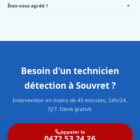
Intervention en moins de 45 minutes en zone urbaine.
+
Êtes-vous agréé ?
Oui. Sanichauffe est une entreprise enregistrée et assurée
en responsabilité civile professionnelle. Nos techniciens
sont formés aux normes belges (NBN, CERGA, STS 62).
Besoin d'un technicien
détection à Souvret ?
Intervention en moins de 45 minutes, 24h/24,
7j/7. Devis gratuit.
Appeler le
0472 53 24 26