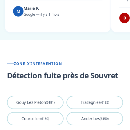
Marie F.
M
Google — il y a 1 mois
B
ZONE D'INTERVENTION
Détection fuite près de Souvret
Gouy Lez Pieton
Trazegnies
(6181)
(6183)
Courcelles
Anderlues
(6180)
(6150)