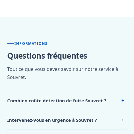
INFORMATIONS
Questions fréquentes
Tout ce que vous devez savoir sur notre service à
Souvret.
+
Combien coûte détection de fuite Souvret ?
Nos tarifs sont publics et figurent dans le
tableau des prix
de notre hub service. Pour un devis personnalisé à
+
Intervenez-vous en urgence à Souvret ?
Souvret, appelez le 0472 53 24 26.
Oui, 24h/7, y compris dimanches et jours fériés.