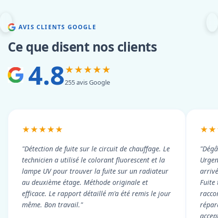
AVIS CLIENTS GOOGLE
Ce que disent nos clients
4.8
★★★★★
255 avis Google
★★★★★
★★
"Détection de fuite sur le circuit de chauffage. Le
"Dégâ
technicien a utilisé le colorant fluorescent et la
Urgen
lampe UV pour trouver la fuite sur un radiateur
arriv
au deuxième étage. Méthode originale et
Fuite
efficace. Le rapport détaillé m'a été remis le jour
racco
même. Bon travail."
répar
accep