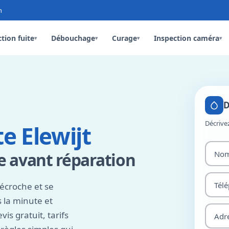
n
tion fuite
Débouchage
Curage
Inspection caméra
▾
▾
▾
▾
D
Décrive
e Elewijt
se avant réparation
écroche et se
 la minute et
is gratuit, tarifs