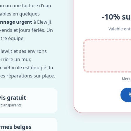
on ou une facture d'eau
ables en quelques
-10% su
annage urgent
à Elewijt
Valable ent
-ends et jours fériés. Un
otre équipe.
lewijt et ses environs
errière un mur,
re véhicule est équipé du
des réparations sur place.
Menti
is gratuit
s transparents
rmes belges