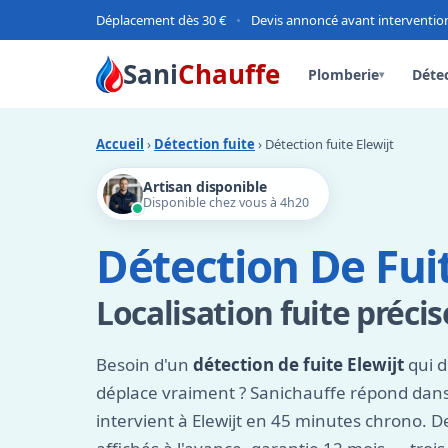
Déplacement dès 30 €
•
Devis annoncé avant interventio
Sani
Chauffe
Plomberie
Détec
▾
Accueil
›
Détection fuite
› Détection fuite Elewijt
Artisan disponible
Disponible chez vous à 4h20
Détection De Fuit
Localisation fuite préci
Besoin d'un
détection de fuite Elewijt
qui d
déplace vraiment ? Sanichauffe répond dans
intervient à Elewijt en 45 minutes chrono. Dev