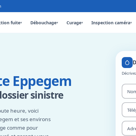
n
tion fuite
Débouchage
Curage
Inspection caméra
▾
▾
▾
▾
D
Décrive
ite Eppegem
ossier sinistre
oute heure, voici
egem et ses environs
nage comme pour