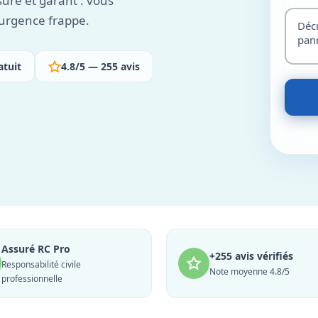
suré et garant : vous
'urgence frappe.
atuit
4.8/5 — 255 avis
Assuré RC Pro
+255 avis vérifiés
Responsabilité civile
Note moyenne 4.8/5
professionnelle