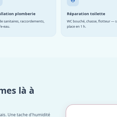
allation plomberie
Réparation toilette
e sanitaires, raccordements,
WC bouché, chasse, flotteur — s
fe-eau.
place en 1 h.
mes là à
ais. Une tache d'humidité