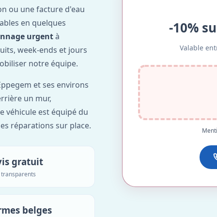
on ou une facture d'eau
ables en quelques
-10% su
annage urgent
à
Valable ent
nuits, week-ends et jours
obiliser notre équipe.
Eppegem et ses environs
errière un mur,
re véhicule est équipé du
des réparations sur place.
Menti
is gratuit
s transparents
rmes belges