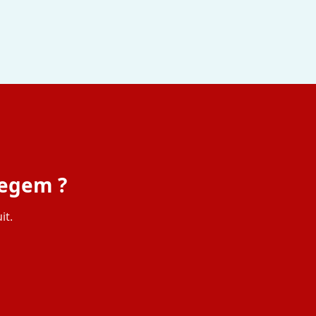
pegem ?
it.