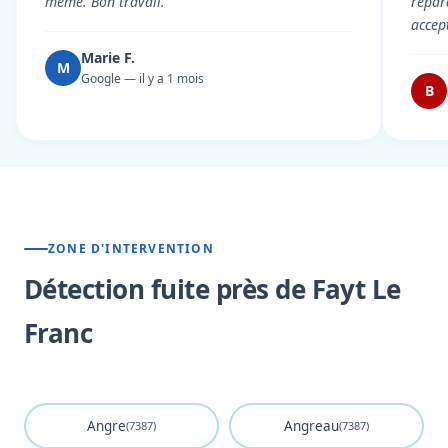
même. Bon travail."
répar
accep
Marie F.
M
Google — il y a 1 mois
B
ZONE D'INTERVENTION
Détection fuite près de Fayt Le
Franc
Angre
Angreau
(7387)
(7387)