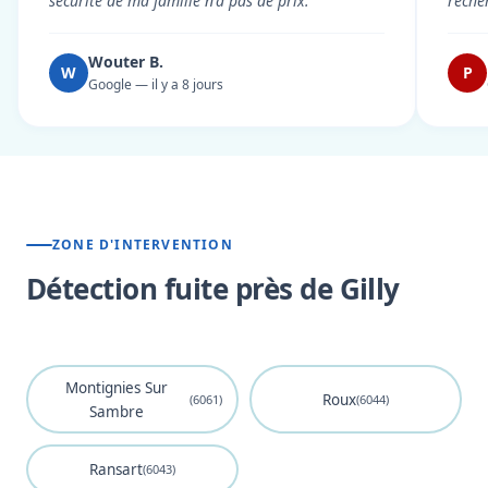
sécurité de ma famille n'a pas de prix."
reche
Wouter B.
W
P
Google — il y a 8 jours
ZONE D'INTERVENTION
Détection fuite près de Gilly
Montignies Sur
Roux
(6061)
(6044)
Sambre
Ransart
(6043)