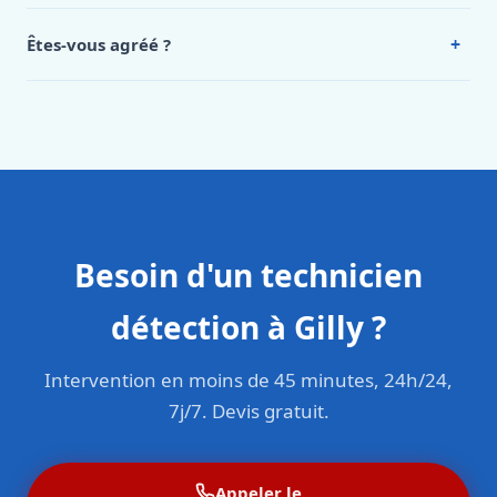
Oui, 24h/7, y compris dimanches et jours fériés.
Intervention en moins de 45 minutes en zone urbaine.
+
Êtes-vous agréé ?
Oui. Sanichauffe est une entreprise enregistrée et assurée
en responsabilité civile professionnelle. Nos techniciens
sont formés aux normes belges (NBN, CERGA, STS 62).
Besoin d'un technicien
détection à Gilly ?
Intervention en moins de 45 minutes, 24h/24,
7j/7. Devis gratuit.
Appeler le