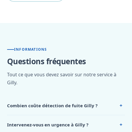
INFORMATIONS
Questions fréquentes
Tout ce que vous devez savoir sur notre service à
Gilly.
+
Combien coûte détection de fuite Gilly ?
Nos tarifs sont publics et figurent dans le
tableau des prix
de notre hub service. Pour un devis personnalisé à Gilly,
+
Intervenez-vous en urgence à Gilly ?
appelez le 0472 53 24 26.