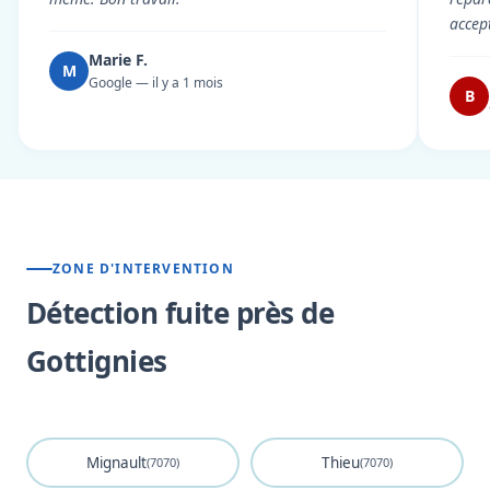
accep
Marie F.
M
Google — il y a 1 mois
B
ZONE D'INTERVENTION
Détection fuite près de
Gottignies
Mignault
Thieu
(7070)
(7070)