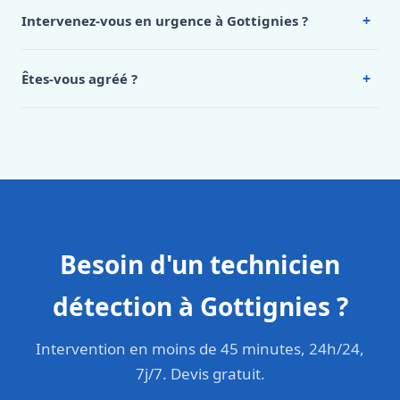
de notre hub service. Pour un devis personnalisé à
+
Intervenez-vous en urgence à Gottignies ?
Gottignies, appelez le 0472 53 24 26.
Oui, 24h/7, y compris dimanches et jours fériés.
Intervention en moins de 45 minutes en zone urbaine.
+
Êtes-vous agréé ?
Oui. Sanichauffe est une entreprise enregistrée et assurée
en responsabilité civile professionnelle. Nos techniciens
sont formés aux normes belges (NBN, CERGA, STS 62).
Besoin d'un technicien
détection à Gottignies ?
Intervention en moins de 45 minutes, 24h/24,
7j/7. Devis gratuit.