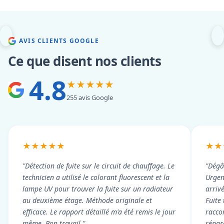
AVIS CLIENTS GOOGLE
Ce que disent nos clients
4.8
★★★★★
255 avis Google
★★★★★
★★
"Détection de fuite sur le circuit de chauffage. Le
"Dégâ
technicien a utilisé le colorant fluorescent et la
Urgen
lampe UV pour trouver la fuite sur un radiateur
arriv
au deuxième étage. Méthode originale et
Fuite
efficace. Le rapport détaillé m'a été remis le jour
racco
même. Bon travail."
répar