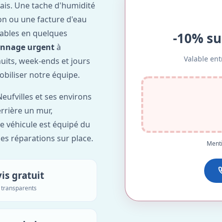
ais. Une tache d'humidité
on ou une facture d'eau
ables en quelques
-10% su
annage urgent
à
Valable ent
nuits, week-ends et jours
obiliser notre équipe.
eufvilles et ses environs
errière un mur,
re véhicule est équipé du
des réparations sur place.
Menti
is gratuit
s transparents