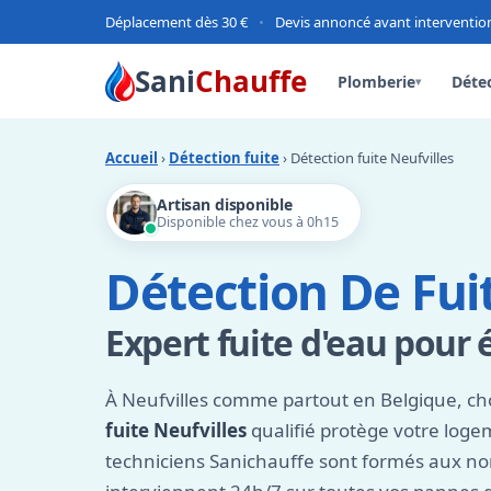
Déplacement dès 30 €
•
Devis annoncé avant interventio
Sani
Chauffe
Plomberie
Détec
▾
Accueil
›
Détection fuite
› Détection fuite Neufvilles
Artisan disponible
Disponible chez vous à 0h15
Détection De Fuit
Expert fuite d'eau pour 
À Neufvilles comme partout en Belgique, ch
fuite Neufvilles
qualifié protège votre loge
techniciens Sanichauffe sont formés aux n