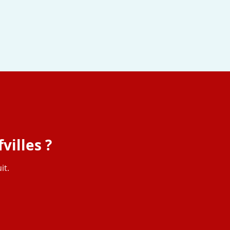
villes ?
it.