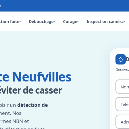
n
tion fuite
Débouchage
Curage
Inspection caméra
▾
▾
▾
▾
D
Décrive
e Neufvilles
éviter de casser
oisir un
détection de
ment. Nos
ormes NBN et