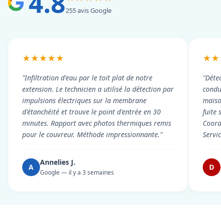
4.8
255 avis Google
★★★★★
★★
"Infiltration d'eau par le toit plat de notre
"Détec
extension. Le technicien a utilisé la détection par
condui
impulsions électriques sur la membrane
maiso
d'étanchéité et trouve le point d'entrée en 30
fuite 
minutes. Rapport avec photos thermiques remis
Coord
pour le couvreur. Méthode impressionnante."
Servi
Annelies J.
A
D
Google — il y a 3 semaines