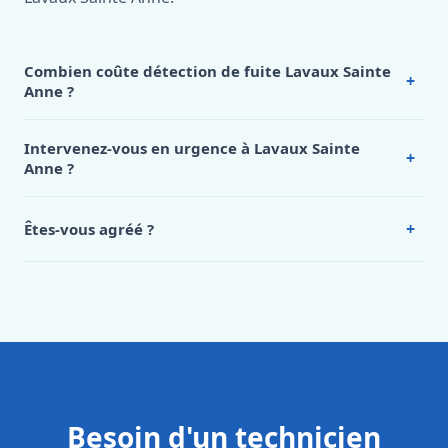
Combien coûte détection de fuite Lavaux Sainte
+
Anne ?
Nos tarifs sont publics et figurent dans le
tableau des prix
de notre hub service. Pour un devis personnalisé à Lavaux
Intervenez-vous en urgence à Lavaux Sainte
+
Sainte Anne, appelez le 0472 53 24 26.
Anne ?
Oui, 24h/7, y compris dimanches et jours fériés.
Intervention en moins de 45 minutes en zone urbaine.
+
Êtes-vous agréé ?
Oui. Sanichauffe est une entreprise enregistrée et assurée
en responsabilité civile professionnelle. Nos techniciens
sont formés aux normes belges (NBN, CERGA, STS 62).
Besoin d'un technicien