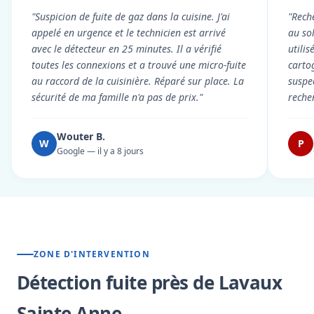
"Suspicion de fuite de gaz dans la cuisine. J'ai
"Rech
appelé en urgence et le technicien est arrivé
au so
avec le détecteur en 25 minutes. Il a vérifié
utili
toutes les connexions et a trouvé une micro-fuite
cartog
au raccord de la cuisinière. Réparé sur place. La
suspe
sécurité de ma famille n'a pas de prix."
reche
Wouter B.
W
P
Google — il y a 8 jours
ZONE D'INTERVENTION
Détection fuite près de Lavaux
Sainte Anne