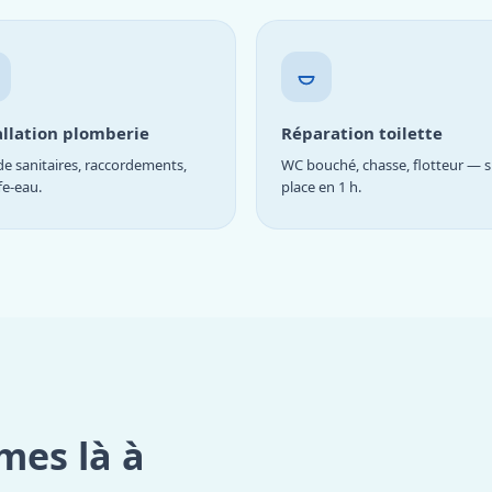
allation plomberie
Réparation toilette
e sanitaires, raccordements,
WC bouché, chasse, flotteur — s
fe-eau.
place en 1 h.
mes là à