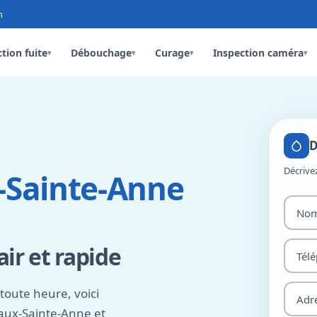
n
tion fuite
Débouchage
Curage
Inspection caméra
▾
▾
▾
▾
D
Décrive
-Sainte-Anne
air et rapide
toute heure, voici
aux-Sainte-Anne et