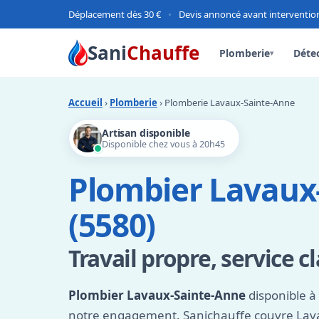
Déplacement dès 30 €
•
Devis annoncé avant interventio
Sani
Chauffe
Plomberie
Détec
▾
Accueil
›
Plomberie
› Plomberie Lavaux-Sainte-Anne
Artisan disponible
Disponible chez vous à 20h45
Plombier Lavaux
(5580)
Travail propre, service cl
Plombier Lavaux-Sainte-Anne
disponible à 
notre engagement. Sanichauffe couvre Lav