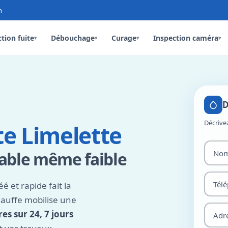
n
tion fuite
Débouchage
Curage
Inspection caméra
▾
▾
▾
▾
D
Décrive
te Limelette
table même faible
é et rapide fait la
hauffe mobilise une
es sur 24, 7 jours