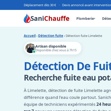
Déplacement dès 30 €
•
Devis annoncé avant interventio
Sani
Chauffe
Plomberie
Détec
▾
Accueil
›
Détection fuite
› Détection fuite Limelette
Artisan disponible
Disponible chez vous à 7h15
Détection De Fui
Recherche fuite eau po
À Limelette, détection de fuite Limelette agré
différence quand l'eau coule partout. Sanic
équipe de techniciens expérimentés
24 heur