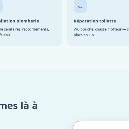
allation plomberie
Réparation toilette
e sanitaires, raccordements,
WC bouché, chasse, flotteur — s
fe-eau.
place en 1 h.
mes là à