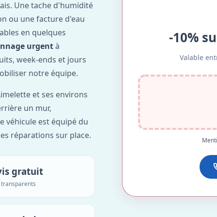
ais. Une tache d'humidité
on ou une facture d'eau
ables en quelques
-10% su
annage urgent
à
Valable ent
nuits, week-ends et jours
obiliser notre équipe.
imelette et ses environs
errière un mur,
re véhicule est équipé du
des réparations sur place.
Menti
is gratuit
s transparents