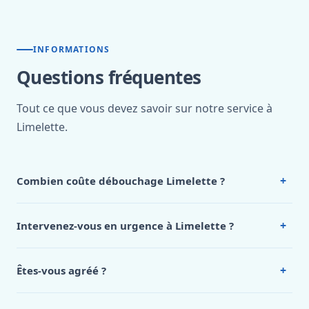
INFORMATIONS
Questions fréquentes
Tout ce que vous devez savoir sur notre service à
Limelette.
+
Combien coûte débouchage Limelette ?
Nos tarifs sont publics et figurent dans le
tableau des prix
de notre hub service. Pour un devis personnalisé à
+
Intervenez-vous en urgence à Limelette ?
Limelette, appelez le 0472 53 24 26.
Oui, 24h/7, y compris dimanches et jours fériés.
Intervention en moins de 45 minutes en zone urbaine.
+
Êtes-vous agréé ?
Oui. Sanichauffe est une entreprise enregistrée et assurée
en responsabilité civile professionnelle. Nos techniciens