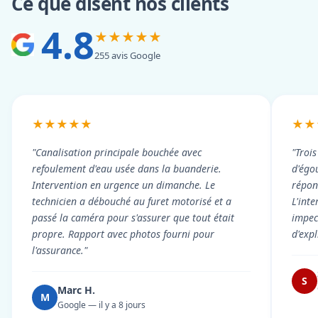
Ce que disent nos clients
4.8
★★★★★
255 avis Google
★★★★★
★★
"Canalisation principale bouchée avec
"Troi
refoulement d'eau usée dans la buanderie.
d'égou
Intervention en urgence un dimanche. Le
répond
technicien a débouché au furet motorisé et a
L'int
passé la caméra pour s'assurer que tout était
impec
propre. Rapport avec photos fourni pour
d'exp
l'assurance."
S
Marc H.
M
Google — il y a 8 jours