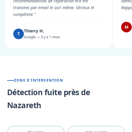
recommandations de réparation m'a été
ident
transmis par email le soir même. Sérieux et
Rappor
compétent."
M
Thierry H.
T
Google — il y a 1 mois
ZONE D'INTERVENTION
Détection fuite près de
Nazareth