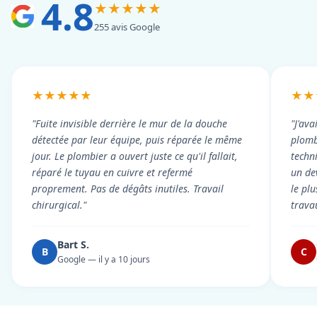
4.8
★★★★★
255 avis Google
★★★★★
★★
"Fuite invisible derrière le mur de la douche
"J'ava
détectée par leur équipe, puis réparée le même
plomb
jour. Le plombier a ouvert juste ce qu'il fallait,
techni
réparé le tuyau en cuivre et refermé
un dev
proprement. Pas de dégâts inutiles. Travail
le pl
chirurgical."
trava
Bart S.
B
C
Google — il y a 10 jours