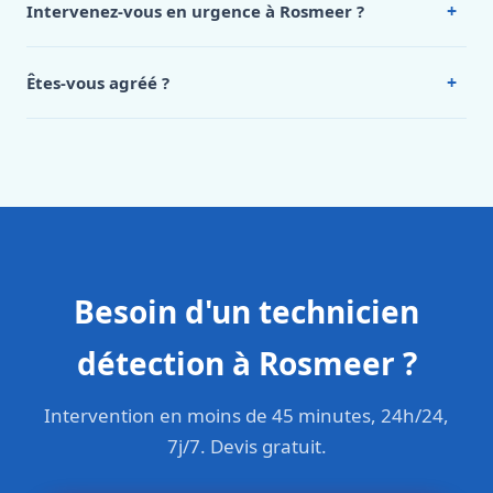
+
Intervenez-vous en urgence à Rosmeer ?
Rosmeer, appelez le 0472 53 24 26.
Oui, 24h/7, y compris dimanches et jours fériés.
Intervention en moins de 45 minutes en zone urbaine.
+
Êtes-vous agréé ?
Oui. Sanichauffe est une entreprise enregistrée et assurée
en responsabilité civile professionnelle. Nos techniciens
sont formés aux normes belges (NBN, CERGA, STS 62).
Besoin d'un technicien
détection à Rosmeer ?
Intervention en moins de 45 minutes, 24h/24,
7j/7. Devis gratuit.