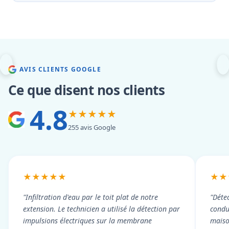
AVIS CLIENTS GOOGLE
Ce que disent nos clients
4.8
★★★★★
255 avis Google
★★★★★
★★
"Infiltration d'eau par le toit plat de notre
"Détec
extension. Le technicien a utilisé la détection par
condui
impulsions électriques sur la membrane
maiso