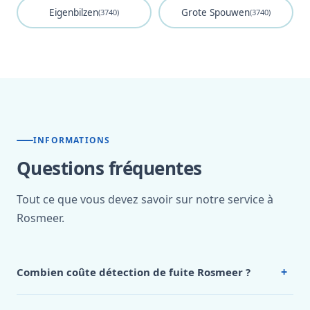
Eigenbilzen
Grote Spouwen
(3740)
(3740)
INFORMATIONS
Questions fréquentes
Tout ce que vous devez savoir sur notre service à
Rosmeer.
+
Combien coûte détection de fuite Rosmeer ?
Nos tarifs sont publics et figurent dans le
tableau des prix
de notre hub service. Pour un devis personnalisé à