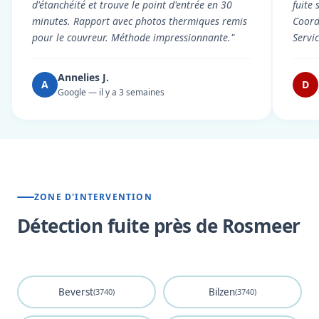
d'étanchéité et trouve le point d'entrée en 30
fuite 
minutes. Rapport avec photos thermiques remis
Coord
pour le couvreur. Méthode impressionnante."
Servi
Annelies J.
A
D
Google — il y a 3 semaines
ZONE D'INTERVENTION
Détection fuite près de Rosmeer
Beverst
Bilzen
(3740)
(3740)