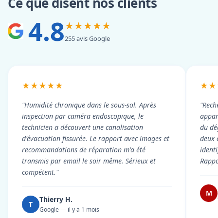
Ce que disent nos clients
4.8
★★★★★
255 avis Google
★★★★★
★★
"Humidité chronique dans le sous-sol. Après
"Rech
inspection par caméra endoscopique, le
appart
technicien a découvert une canalisation
du dé
d'évacuation fissurée. Le rapport avec images et
deux 
recommandations de réparation m'a été
ident
transmis par email le soir même. Sérieux et
Rappor
compétent."
M
Thierry H.
T
Google — il y a 1 mois