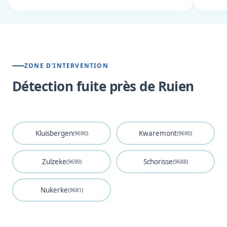
ZONE D'INTERVENTION
Détection fuite près de Ruien
Kluisbergen
Kwaremont
(9690)
(9690)
Zulzeke
Schorisse
(9690)
(9688)
Nukerke
(9681)