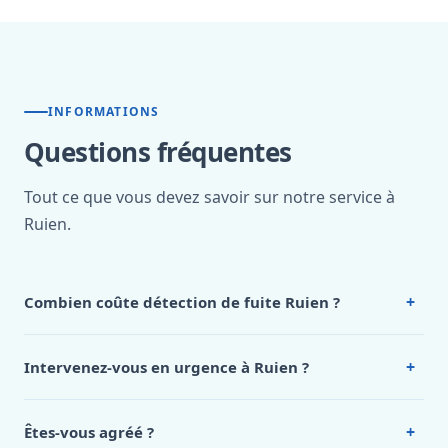
INFORMATIONS
Questions fréquentes
Tout ce que vous devez savoir sur notre service à
Ruien.
+
Combien coûte détection de fuite Ruien ?
Nos tarifs sont publics et figurent dans le
tableau des prix
de notre hub service. Pour un devis personnalisé à Ruien,
+
Intervenez-vous en urgence à Ruien ?
appelez le 0472 53 24 26.
Oui, 24h/7, y compris dimanches et jours fériés.
Intervention en moins de 45 minutes en zone urbaine.
+
Êtes-vous agréé ?