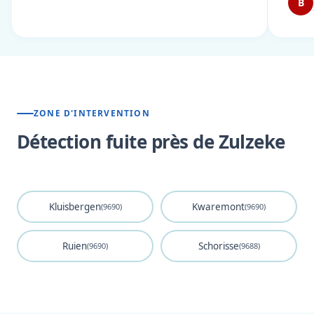
B
ZONE D'INTERVENTION
Détection fuite près de Zulzeke
Kluisbergen
Kwaremont
(9690)
(9690)
Ruien
Schorisse
(9690)
(9688)