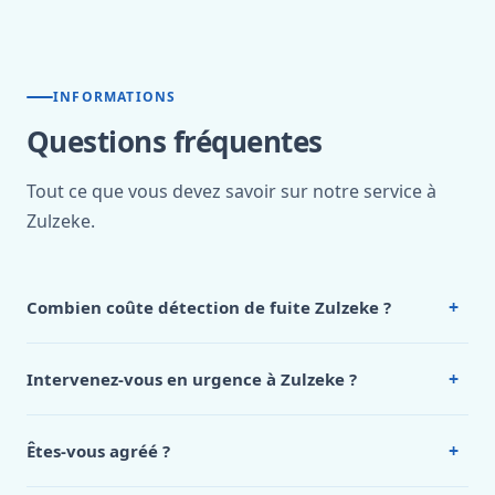
INFORMATIONS
Questions fréquentes
Tout ce que vous devez savoir sur notre service à
Zulzeke.
+
Combien coûte détection de fuite Zulzeke ?
Nos tarifs sont publics et figurent dans le
tableau des prix
de notre hub service. Pour un devis personnalisé à
+
Intervenez-vous en urgence à Zulzeke ?
Zulzeke, appelez le 0472 53 24 26.
Oui, 24h/7, y compris dimanches et jours fériés.
Intervention en moins de 45 minutes en zone urbaine.
+
Êtes-vous agréé ?
Oui. Sanichauffe est une entreprise enregistrée et assurée