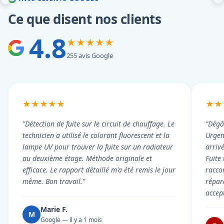
Ce que disent nos clients
4.8
★★★★★
255 avis Google
★★★★★
★★
"Détection de fuite sur le circuit de chauffage. Le
"Dégâ
technicien a utilisé le colorant fluorescent et la
Urgen
lampe UV pour trouver la fuite sur un radiateur
arriv
au deuxième étage. Méthode originale et
Fuite
efficace. Le rapport détaillé m'a été remis le jour
racco
même. Bon travail."
répar
accep
Marie F.
M
Google — il y a 1 mois