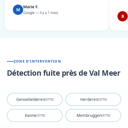
Marie F.
M
Google — il y a 1 mois
B
ZONE D'INTERVENTION
Détection fuite près de Val Meer
Genoelselderen
Herderen
(3770)
(3770)
Kanne
Membruggen
(3770)
(3770)