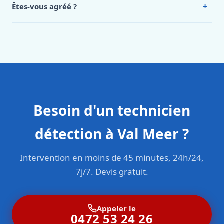
+
Êtes-vous agréé ?
Oui. Sanichauffe est une entreprise enregistrée et assurée
en responsabilité civile professionnelle. Nos techniciens
sont formés aux normes belges (NBN, CERGA, STS 62).
Besoin d'un technicien
détection à Val Meer ?
Intervention en moins de 45 minutes, 24h/24,
7j/7. Devis gratuit.
Appeler le
0472 53 24 26