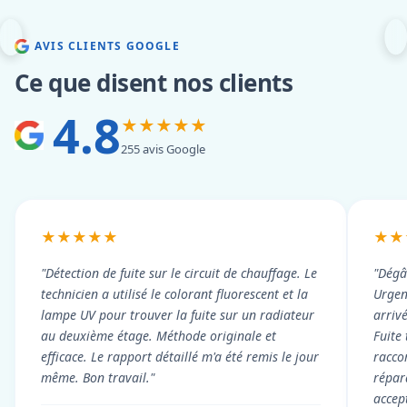
AVIS CLIENTS GOOGLE
Ce que disent nos clients
4.8
★★★★★
255 avis Google
★★★★★
★★
"Détection de fuite sur le circuit de chauffage. Le
"Dégâ
technicien a utilisé le colorant fluorescent et la
Urgen
lampe UV pour trouver la fuite sur un radiateur
arriv
au deuxième étage. Méthode originale et
Fuite
efficace. Le rapport détaillé m'a été remis le jour
racco
même. Bon travail."
répar
accep