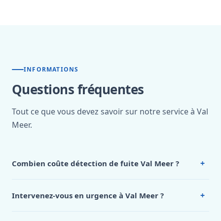
INFORMATIONS
Questions fréquentes
Tout ce que vous devez savoir sur notre service à Val
Meer.
+
Combien coûte détection de fuite Val Meer ?
Nos tarifs sont publics et figurent dans le
tableau des prix
de notre hub service. Pour un devis personnalisé à Val
+
Intervenez-vous en urgence à Val Meer ?
Meer, appelez le 0472 53 24 26.
Oui, 24h/7, y compris dimanches et jours fériés.
Intervention en moins de 45 minutes en zone urbaine.