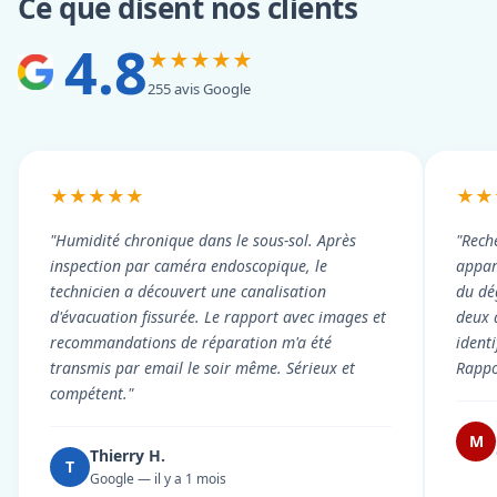
Ce que disent nos clients
4.8
★★★★★
255 avis Google
★★★★★
★★
"Humidité chronique dans le sous-sol. Après
"Rech
inspection par caméra endoscopique, le
appart
technicien a découvert une canalisation
du dé
d'évacuation fissurée. Le rapport avec images et
deux 
recommandations de réparation m'a été
ident
transmis par email le soir même. Sérieux et
Rappor
compétent."
M
Thierry H.
T
Google — il y a 1 mois