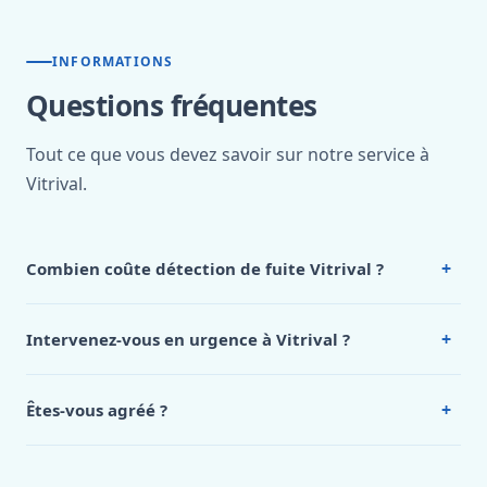
INFORMATIONS
Questions fréquentes
Tout ce que vous devez savoir sur notre service à
Vitrival.
+
Combien coûte détection de fuite Vitrival ?
Nos tarifs sont publics et figurent dans le
tableau des prix
de notre hub service. Pour un devis personnalisé à Vitrival,
+
Intervenez-vous en urgence à Vitrival ?
appelez le 0472 53 24 26.
Oui, 24h/7, y compris dimanches et jours fériés.
Intervention en moins de 45 minutes en zone urbaine.
+
Êtes-vous agréé ?
Oui. Sanichauffe est une entreprise enregistrée et assurée
en responsabilité civile professionnelle. Nos techniciens