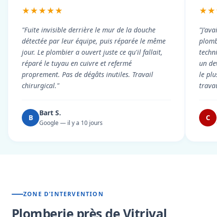
★★★★★
★★
"Fuite invisible derrière le mur de la douche
"J'ava
détectée par leur équipe, puis réparée le même
plomb
jour. Le plombier a ouvert juste ce qu'il fallait,
techni
réparé le tuyau en cuivre et refermé
un dev
proprement. Pas de dégâts inutiles. Travail
le pl
chirurgical."
trava
Bart S.
B
C
Google — il y a 10 jours
ZONE D'INTERVENTION
Plomberie près de Vitrival