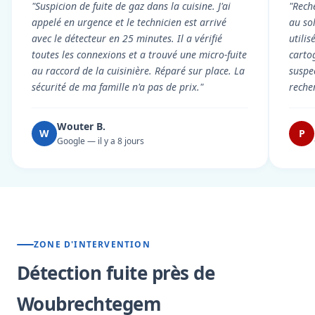
"Suspicion de fuite de gaz dans la cuisine. J'ai
"Rech
appelé en urgence et le technicien est arrivé
au so
avec le détecteur en 25 minutes. Il a vérifié
utili
toutes les connexions et a trouvé une micro-fuite
cartog
au raccord de la cuisinière. Réparé sur place. La
suspe
sécurité de ma famille n'a pas de prix."
reche
Wouter B.
W
P
Google — il y a 8 jours
ZONE D'INTERVENTION
Détection fuite près de
Woubrechtegem