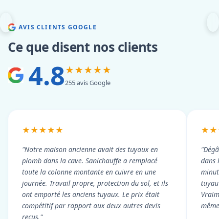
AVIS CLIENTS GOOGLE
Ce que disent nos clients
4.8
★★★★★
255 avis Google
★★★★★
★★
"Notre maison ancienne avait des tuyaux en
"Dégâ
plomb dans la cave. Sanichauffe a remplacé
dans 
toute la colonne montante en cuivre en une
minute
journée. Travail propre, protection du sol, et ils
tuyau 
ont emporté les anciens tuyaux. Le prix était
Vraim
compétitif par rapport aux deux autres devis
même 
reçus."