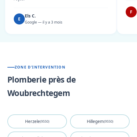
F
Els C.
E
Google — il y a 3 mois
ZONE D'INTERVENTION
Plomberie près de
Woubrechtegem
Herzele
Hillegem
(9550)
(9550)