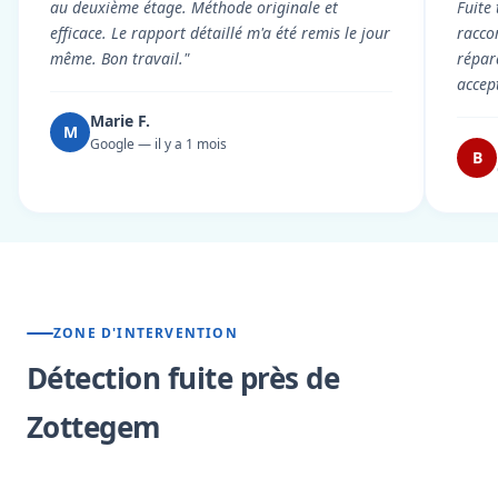
au deuxième étage. Méthode originale et
Fuite
efficace. Le rapport détaillé m'a été remis le jour
racco
même. Bon travail."
répar
accep
Marie F.
M
Google — il y a 1 mois
B
ZONE D'INTERVENTION
Détection fuite près de
Zottegem