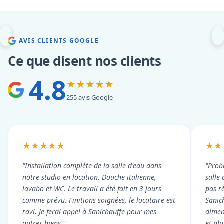
AVIS CLIENTS GOOGLE
Ce que disent nos clients
4.8
★★★★★
255 avis Google
★★★★★
★★
"Installation complète de la salle d'eau dans
"Prob
notre studio en location. Douche italienne,
salle
lavabo et WC. Le travail a été fait en 3 jours
pas r
comme prévu. Finitions soignées, le locataire est
Sanic
ravi. Je ferai appel à Sanichauffe pour mes
dimen
autres biens."
et pl