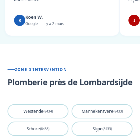
Koen W.
K
I
Google — il y a 2 mois
ZONE D'INTERVENTION
Plomberie près de Lombardsijde
Westende
Mannekensvere
(8434)
(8433)
Schore
Slijpe
(8433)
(8433)