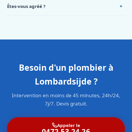
Intervention en moins de 45 minutes en zone urbaine.
+
Êtes-vous agréé ?
Oui. Sanichauffe est une entreprise enregistrée et assurée
en responsabilité civile professionnelle. Nos techniciens
sont formés aux normes belges (NBN, CERGA, STS 62).
Besoin d'un plombier à
Lombardsijde ?
Intervention en moins de 45 minutes, 24h/24,
7j/7. Devis gratuit.
Appeler le
0472 53 24 26