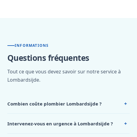
INFORMATIONS
Questions fréquentes
Tout ce que vous devez savoir sur notre service à
Lombardsijde.
+
Combien coûte plombier Lombardsijde ?
Nos tarifs sont publics et figurent dans le
tableau des prix
de notre hub service. Pour un devis personnalisé à
+
Intervenez-vous en urgence à Lombardsijde ?
Lombardsijde, appelez le 0472 53 24 26.
Oui, 24h/7, y compris dimanches et jours fériés.