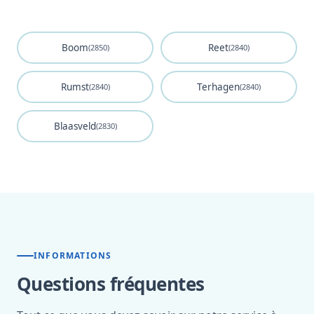
Boom
Reet
(2850)
(2840)
Rumst
Terhagen
(2840)
(2840)
Blaasveld
(2830)
INFORMATIONS
Questions fréquentes