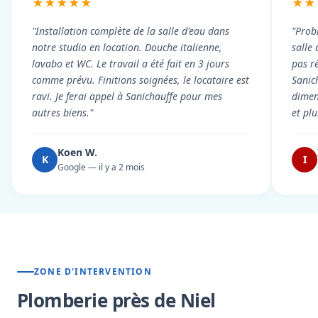
★★★★★
★★
"Installation complète de la salle d'eau dans
"Prob
notre studio en location. Douche italienne,
salle
lavabo et WC. Le travail a été fait en 3 jours
pas r
comme prévu. Finitions soignées, le locataire est
Sanic
ravi. Je ferai appel à Sanichauffe pour mes
dimen
autres biens."
et pl
Koen W.
K
I
Google — il y a 2 mois
ZONE D'INTERVENTION
Plomberie près de Niel