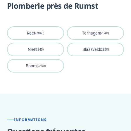
Plomberie près de Rumst
Reet
Terhagen
(2840)
(2840)
Niel
Blaasveld
(2845)
(2830)
Boom
(2850)
INFORMATIONS