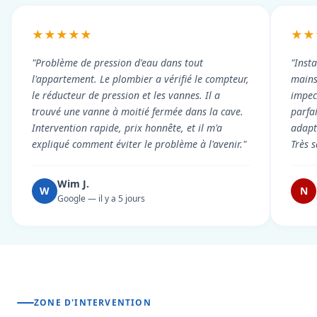
★★★★★
★★
"Problème de pression d'eau dans tout
"Inst
l'appartement. Le plombier a vérifié le compteur,
mains
le réducteur de pression et les vannes. Il a
impecc
trouvé une vanne à moitié fermée dans la cave.
parfa
Intervention rapide, prix honnête, et il m'a
adapt
expliqué comment éviter le problème à l'avenir."
Très s
Wim J.
W
N
Google — il y a 5 jours
ZONE D'INTERVENTION