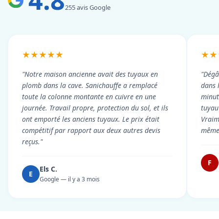
255 avis Google
★★★★★
★★
"Notre maison ancienne avait des tuyaux en
"Dégâ
plomb dans la cave. Sanichauffe a remplacé
dans 
toute la colonne montante en cuivre en une
minute
journée. Travail propre, protection du sol, et ils
tuyau 
ont emporté les anciens tuyaux. Le prix était
Vraim
compétitif par rapport aux deux autres devis
même 
reçus."
F
Els C.
E
Google — il y a 3 mois