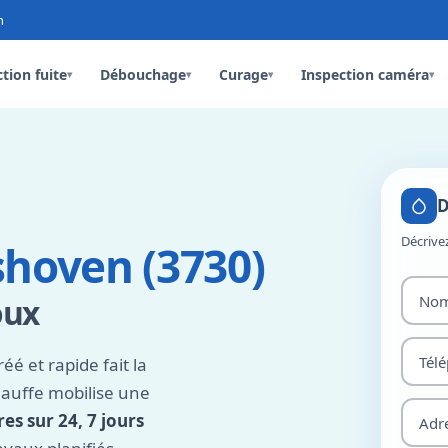
n
tion fuite
Débouchage
Curage
Inspection caméra
▾
▾
▾
▾
D
Décrive
hoven (3730)
oux
 et rapide fait la
hauffe mobilise une
es sur 24, 7 jours