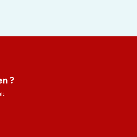
en ?
it.