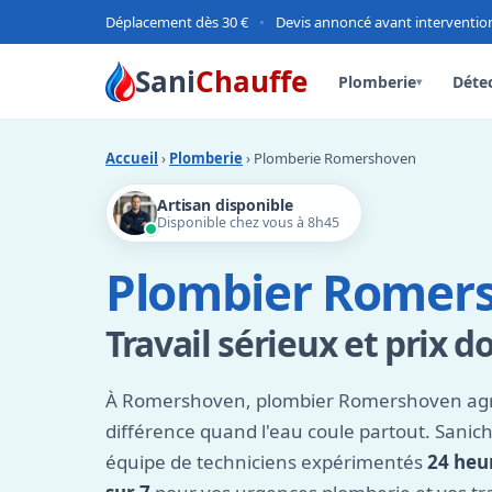
Déplacement dès 30 €
•
Devis annoncé avant interventio
Sani
Chauffe
Plomberie
Détec
▾
Accueil
›
Plomberie
› Plomberie Romershoven
Artisan disponible
Disponible chez vous à 8h45
Plombier Romers
Travail sérieux et prix d
À Romershoven, plombier Romershoven agréé
différence quand l'eau coule partout. Sanic
équipe de techniciens expérimentés
24 heur