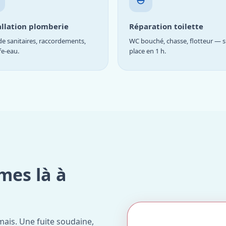
allation plomberie
Réparation toilette
e sanitaires, raccordements,
WC bouché, chasse, flotteur — s
fe-eau.
place en 1 h.
mes là à
ais. Une fuite soudaine,