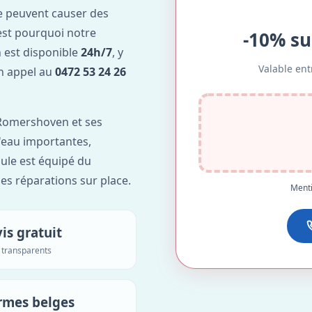
e peuvent causer des
est pourquoi notre
-10% su
est disponible
24h/7
, y
Valable ent
Un appel au
0472 53 24 26
Romershoven et ses
d'eau importantes,
ule est équipé du
des réparations sur place.
Menti
is gratuit
s transparents
rmes belges