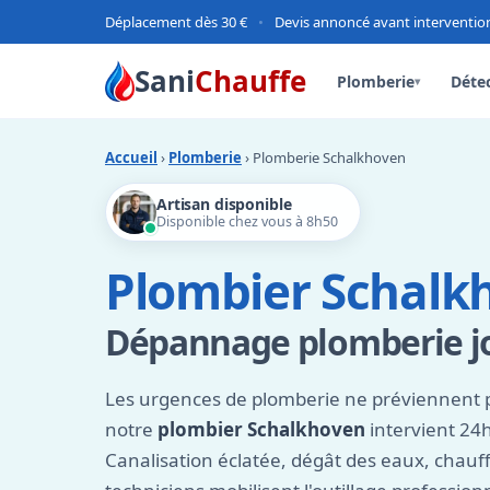
Déplacement dès 30 €
•
Devis annoncé avant interventio
Sani
Chauffe
Plomberie
Détec
▾
Accueil
›
Plomberie
› Plomberie Schalkhoven
Artisan disponible
Disponible chez vous à 8h50
Plombier Schalkh
Dépannage plomberie jo
Les urgences de plomberie ne préviennent 
notre
plombier Schalkhoven
intervient 24
Canalisation éclatée, dégât des eaux, chauff