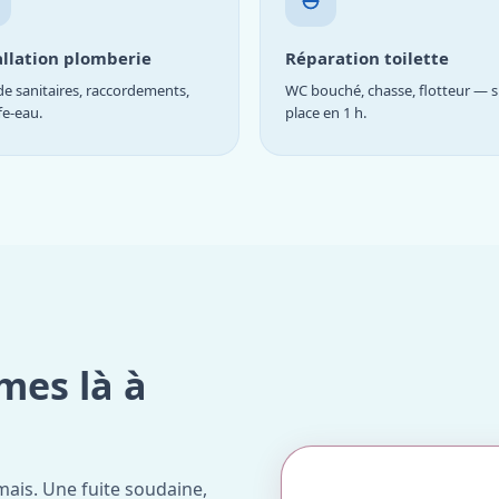
allation plomberie
Réparation toilette
e sanitaires, raccordements,
WC bouché, chasse, flotteur — s
fe-eau.
place en 1 h.
mes là à
ais. Une fuite soudaine,