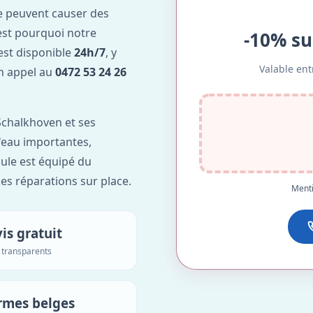
e peuvent causer des
est pourquoi notre
-10% su
est disponible
24h/7
, y
Valable ent
Un appel au
0472 53 24 26
Schalkhoven et ses
d'eau importantes,
ule est équipé du
des réparations sur place.
Menti
is gratuit
s transparents
rmes belges