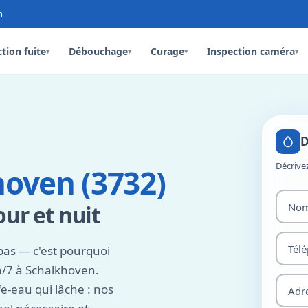
n
tion fuite
Débouchage
Curage
Inspection caméra
▾
▾
▾
▾
D
Décrive
oven (3732)
ur et nuit
pas — c'est pourquoi
h/7 à Schalkhoven.
e-eau qui lâche : nos