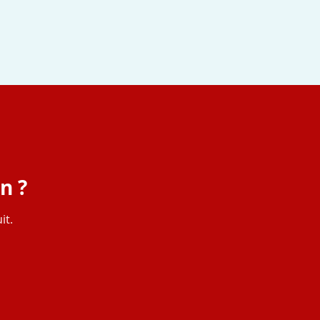
n ?
it.