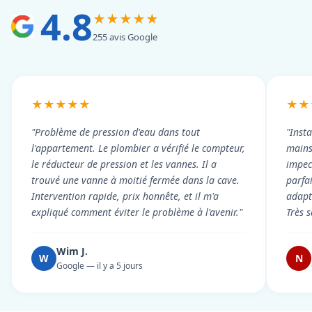
4.8
★★★★★
255 avis Google
★★★★★
★★
"Problème de pression d'eau dans tout
"Inst
l'appartement. Le plombier a vérifié le compteur,
mains
le réducteur de pression et les vannes. Il a
impecc
trouvé une vanne à moitié fermée dans la cave.
parfa
Intervention rapide, prix honnête, et il m'a
adapt
expliqué comment éviter le problème à l'avenir."
Très s
Wim J.
W
N
Google — il y a 5 jours