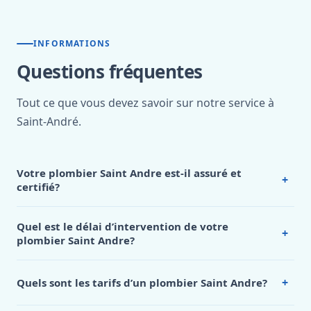
INFORMATIONS
Questions fréquentes
Tout ce que vous devez savoir sur notre service à
Saint-André.
Votre plombier Saint Andre est-il assuré et
+
certifié?
Absolument!
Notre
plombier Saint Andre
possède toutes
les
certifications professionnelles requises
et dispose
Quel est le délai d’intervention de votre
+
d’une
assurance responsabilité civile professionnelle
plombier Saint Andre?
complète
. Chaque membre de notre équipe a suivi une
Notre
plombier Saint Andre
s’engage à intervenir en
formation qualifiante reconnue
et accumule plusieurs
moins de 45 minutes
pour toute urgence de plomberie.
années d’expérience pratique dans le domaine de la
+
Quels sont les tarifs d’un plombier Saint Andre?
Cette rapidité d’intervention est possible grâce à notre
plomberie, du chauffage et des installations sanitaires.
Notre
plombier Saint Andre
applique des
tarifs
présence locale
et notre
disponibilité permanente 24h/7
.