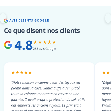
AVIS CLIENTS GOOGLE
Ce que disent nos clients
4.8
★★★★★
255 avis Google
★★★★★
★★
"Notre maison ancienne avait des tuyaux en
"Dégâ
plomb dans la cave. Sanichauffe a remplacé
dans 
toute la colonne montante en cuivre en une
minute
journée. Travail propre, protection du sol, et ils
tuyau 
ont emporté les anciens tuyaux. Le prix était
Vraim
compétitif par rapport aux deux autres devis
même 