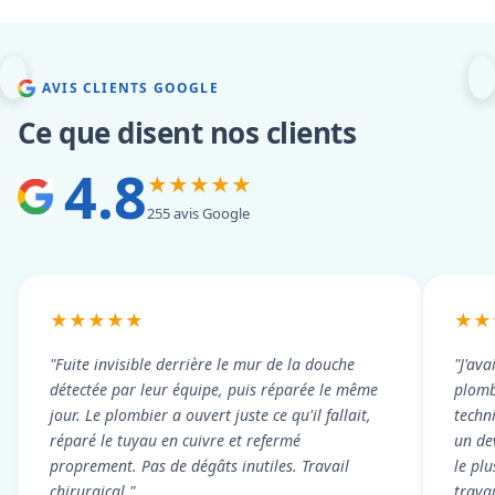
AVIS CLIENTS GOOGLE
Ce que disent nos clients
4.8
★★★★★
255 avis Google
★★★★★
★★
"Fuite invisible derrière le mur de la douche
"J'ava
détectée par leur équipe, puis réparée le même
plomb
jour. Le plombier a ouvert juste ce qu'il fallait,
techni
réparé le tuyau en cuivre et refermé
un dev
proprement. Pas de dégâts inutiles. Travail
le pl
chirurgical."
trava