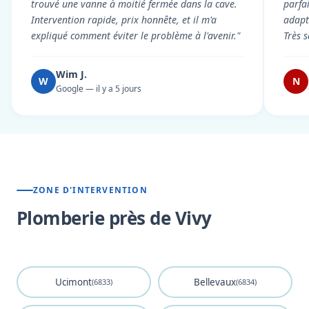
trouvé une vanne à moitié fermée dans la cave.
parfa
Intervention rapide, prix honnête, et il m'a
adapt
expliqué comment éviter le problème à l'avenir."
Très s
Wim J.
W
N
Google — il y a 5 jours
ZONE D'INTERVENTION
Plomberie près de Vivy
Ucimont
Bellevaux
(6833)
(6834)