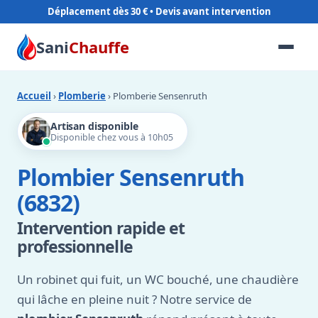
Déplacement dès 30 €
Sani
Chauffe
Accueil
›
Plomberie
› Plomberie Sensenruth
Artisan disponible
Disponible chez vous à 10h05
Plombier Sensenruth
(6832)
Intervention rapide et
professionnelle
Un robinet qui fuit, un WC bouché, une chaudière
qui lâche en pleine nuit ? Notre service de