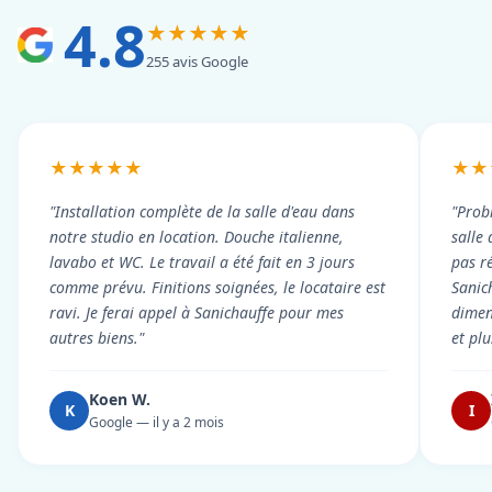
4.8
★★★★★
255 avis Google
★★★★★
★★
"Installation complète de la salle d'eau dans
"Prob
notre studio en location. Douche italienne,
salle
lavabo et WC. Le travail a été fait en 3 jours
pas r
comme prévu. Finitions soignées, le locataire est
Sanic
ravi. Je ferai appel à Sanichauffe pour mes
dimen
autres biens."
et pl
Koen W.
K
I
Google — il y a 2 mois