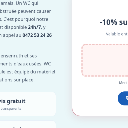
jamais. Un WC qui
obstruée peuvent causer
. C'est pourquoi notre
-10% su
st disponible
24h/7
, y
Valable ent
Un appel au
0472 53 24 26
Sensenruth et ses
lements d'eaux usées, WC
ule est équipé du matériel
ations sur place.
Menti
is gratuit
s transparents