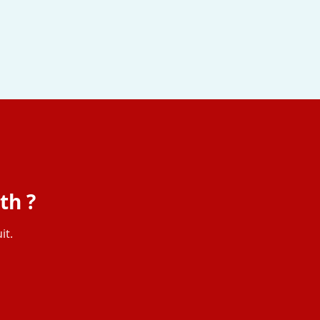
th ?
it.