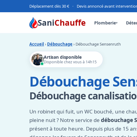
Déplacement dès 30 €
•
Devis annoncé avant interventio
Sani
Chauffe
Plomberie
Détec
▾
Accueil
›
Débouchage
› Débouchage Sensenruth
Artisan disponible
Disponible chez vous à 14h15
Débouchage Sen
Débouchage canalisatio
Un robinet qui fuit, un WC bouché, une chau
pleine nuit ? Notre service de
débouchage S
présent à toute heure. Depuis plus de 15 an