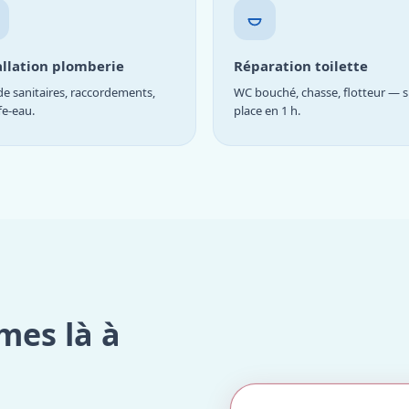
allation plomberie
Réparation toilette
e sanitaires, raccordements,
WC bouché, chasse, flotteur — s
fe-eau.
place en 1 h.
mes là à