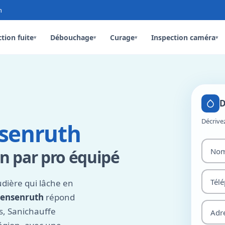
n
tion fuite
Débouchage
Curage
Inspection caméra
▾
▾
▾
▾
D
Décrive
senruth
n par pro équipé
dière qui lâche en
ensenruth
répond
s, Sanichauffe