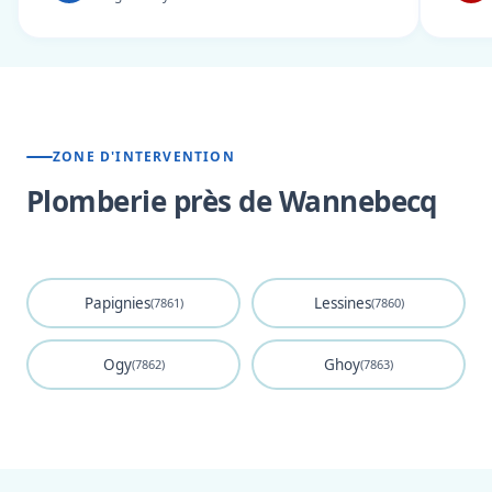
ZONE D'INTERVENTION
Plomberie près de Wannebecq
Papignies
Lessines
(7861)
(7860)
Ogy
Ghoy
(7862)
(7863)