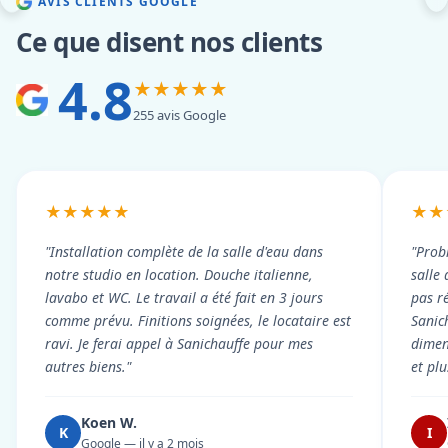
AVIS CLIENTS GOOGLE
Ce que disent nos clients
4.8
★★★★★
255 avis Google
★★★★★
★★
"Installation complète de la salle d'eau dans
"Prob
notre studio en location. Douche italienne,
salle
lavabo et WC. Le travail a été fait en 3 jours
pas r
comme prévu. Finitions soignées, le locataire est
Sanic
ravi. Je ferai appel à Sanichauffe pour mes
dimen
autres biens."
et pl
Koen W.
K
I
Google — il y a 2 mois