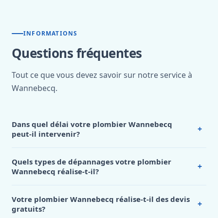
INFORMATIONS
Questions fréquentes
Tout ce que vous devez savoir sur notre service à
Wannebecq.
Dans quel délai votre plombier Wannebecq
+
peut-il intervenir?
La
rapidité d’intervention
constitue l’un des
engagements majeurs de notre
plombier Wannebecq
.
Quels types de dépannages votre plombier
+
Pour les
urgences
, nous garantissons une arrivée sur place
Wannebecq réalise-t-il?
en moins de 45 minutes
après votre appel. Cette réactivité
Notre
plombier Wannebecq
intervient pour tous types de
exceptionnelle est rendue possible grâce à notre
dépannages de plomberie.
Nous traitons les
fuites d’eau
Votre plombier Wannebecq réalise-t-il des devis
implantation locale et notre organisation optimisée. Notre
+
sur canalisations, robinetterie, chasse d’eau, chauffe-eau
gratuits?
plombier Wannebecq connaît parfaitement le territoire et
ou radiateurs. Notre expertise couvre le
débouchage
de