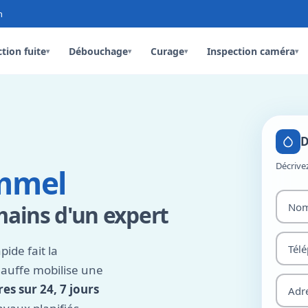
n
tion fuite
Débouchage
Curage
Inspection caméra
▾
▾
▾
▾
D
Décrive
emmel
mains d'un expert
ide fait la
hauffe mobilise une
es sur 24, 7 jours