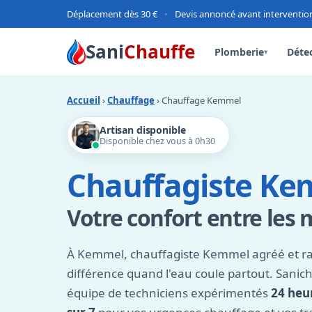
Déplacement dès 30 €
•
Devis annoncé avant interventio
Sani
Chauffe
Plomberie
Détec
▾
Accueil
›
Chauffage
› Chauffage Kemmel
Artisan disponible
Disponible chez vous à 0h30
Chauffagiste K
Votre confort entre les 
À Kemmel, chauffagiste Kemmel agréé et rap
différence quand l'eau coule partout. Sanic
équipe de techniciens expérimentés
24 heur