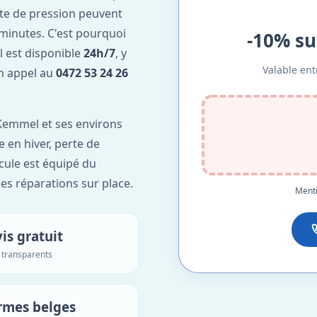
te de pression peuvent
minutes. C'est pourquoi
-10% su
 est disponible
24h/7
, y
Valable ent
Un appel au
0472 53 24 26
Kemmel et ses environs
e en hiver, perte de
icule est équipé du
des réparations sur place.
Menti
is gratuit
s transparents
rmes belges