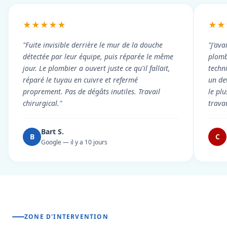
★★★★★
★★
"Fuite invisible derrière le mur de la douche
"J'ava
détectée par leur équipe, puis réparée le même
plomb
jour. Le plombier a ouvert juste ce qu'il fallait,
techni
réparé le tuyau en cuivre et refermé
un dev
proprement. Pas de dégâts inutiles. Travail
le pl
chirurgical."
trava
Bart S.
B
C
Google — il y a 10 jours
ZONE D'INTERVENTION