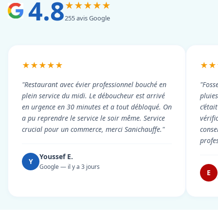
4.8
★★★★★
255 avis Google
★★★★★
★★
"Restaurant avec évier professionnel bouché en
"Foss
plein service du midi. Le déboucheur est arrivé
pluie
en urgence en 30 minutes et a tout débloqué. On
c’éta
a pu reprendre le service le soir même. Service
vérif
crucial pour un commerce, merci Sanichauffe."
conse
profe
Youssef E.
Y
Google — il y a 3 jours
E