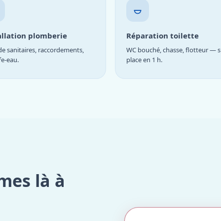
allation plomberie
Réparation toilette
e sanitaires, raccordements,
WC bouché, chasse, flotteur — s
fe-eau.
place en 1 h.
mes là à