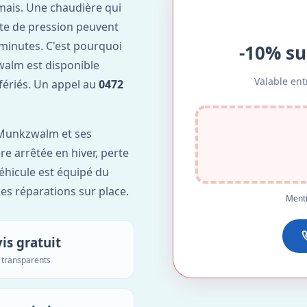
mais. Une chaudière qui
te de pression peuvent
minutes. C'est pourquoi
-10% su
alm est disponible
Valable ent
 fériés. Un appel au
0472
Munkzwalm et ses
re arrêtée en hiver, perte
véhicule est équipé du
des réparations sur place.
Menti
is gratuit
s transparents