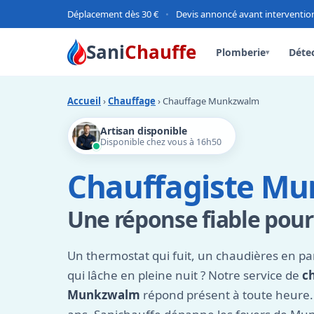
Déplacement dès 30 €
•
Devis annoncé avant interventio
Sani
Chauffe
Plomberie
Détec
▾
Accueil
›
Chauffage
› Chauffage Munkzwalm
Artisan disponible
Disponible chez vous à 16h50
Chauffagiste M
Une réponse fiable pour
Un thermostat qui fuit, un chaudières en p
qui lâche en pleine nuit ? Notre service de
c
Munkzwalm
répond présent à toute heure.