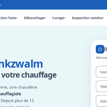
n
tion fuite
Débouchage
Curage
Inspection caméra
▾
▾
▾
▾
D
Décrive
unkzwalm
 votre chauffage
anne, une chaudière
hauffagiste
 Depuis plus de 15