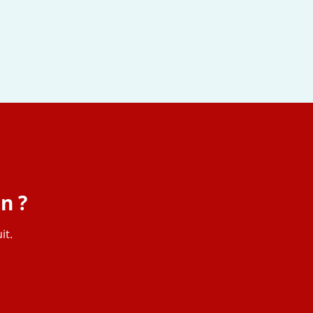
n ?
it.