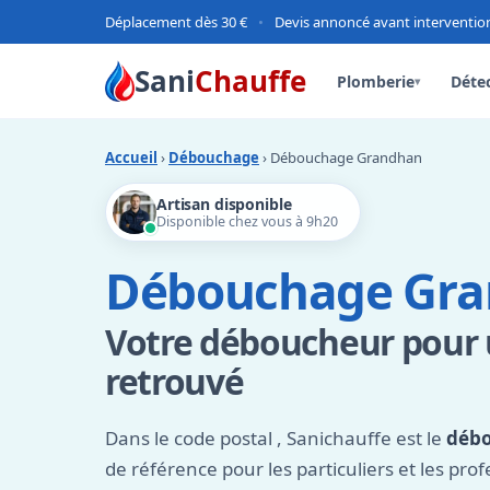
Déplacement dès 30 €
•
Devis annoncé avant interventio
Sani
Chauffe
Plomberie
Détec
▾
Accueil
›
Débouchage
› Débouchage Grandhan
Artisan disponible
Disponible chez vous à 9h20
Débouchage Gr
Votre déboucheur pour
retrouvé
Dans le code postal
, Sanichauffe est le
déb
de référence pour les particuliers et les prof