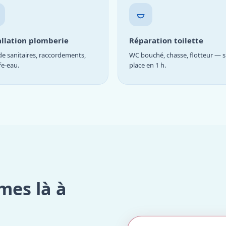
allation plomberie
Réparation toilette
e sanitaires, raccordements,
WC bouché, chasse, flotteur — s
fe-eau.
place en 1 h.
mes là à