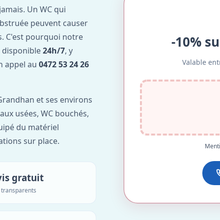
jamais. Un WC qui
obstruée peuvent causer
. C'est pourquoi notre
-10% su
 disponible
24h/7
, y
Valable ent
Un appel au
0472 53 24 26
Grandhan et ses environs
'eaux usées, WC bouchés,
uipé du matériel
ations sur place.
Menti
is gratuit
s transparents