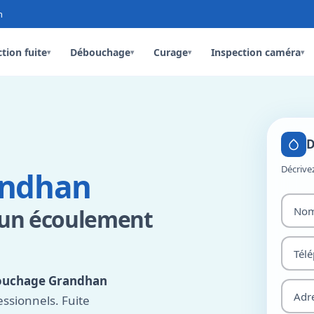
n
tion fuite
Débouchage
Curage
Inspection caméra
▾
▾
▾
▾
D
Décrive
andhan
 un écoulement
ouchage Grandhan
essionnels. Fuite