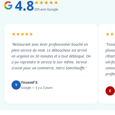
4.8
★★★★★
255 avis Google
★★★★★
★★
"Restaurant avec évier professionnel bouché en
"Foss
plein service du midi. Le déboucheur est arrivé
pluie
en urgence en 30 minutes et a tout débloqué. On
c’éta
a pu reprendre le service le soir même. Service
vérif
crucial pour un commerce, merci Sanichauffe."
conse
profe
Youssef E.
Y
Google — il y a 3 jours
E