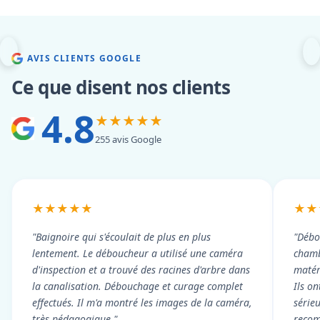
AVIS CLIENTS GOOGLE
Ce que disent nos clients
4.8
★★★★★
255 avis Google
★★★★★
★★
"Baignoire qui s'écoulait de plus en plus
"Débo
lentement. Le déboucheur a utilisé une caméra
chambr
d'inspection et a trouvé des racines d'arbre dans
matér
la canalisation. Débouchage et curage complet
Ils on
effectués. Il m'a montré les images de la caméra,
série
très pédagogique."
reco