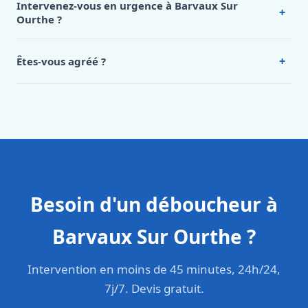
Intervenez-vous en urgence à Barvaux Sur
+
Sur Ourthe, appelez le 0472 53 24 26.
Ourthe ?
Oui, 24h/7, y compris dimanches et jours fériés.
Intervention en moins de 45 minutes en zone urbaine.
+
Êtes-vous agréé ?
Oui. Sanichauffe est une entreprise enregistrée et assurée
en responsabilité civile professionnelle. Nos techniciens
sont formés aux normes belges (NBN, CERGA, STS 62).
Besoin d'un déboucheur à
Barvaux Sur Ourthe ?
Intervention en moins de 45 minutes, 24h/24,
7j/7. Devis gratuit.