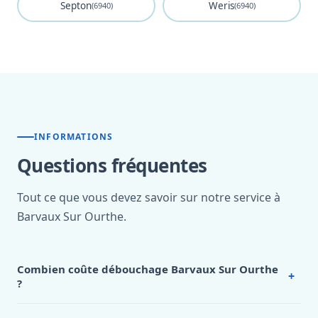
Septon
Weris
(6940)
(6940)
INFORMATIONS
Questions fréquentes
Tout ce que vous devez savoir sur notre service à
Barvaux Sur Ourthe.
Combien coûte débouchage Barvaux Sur Ourthe
+
?
Nos tarifs sont publics et figurent dans le
tableau des prix
de notre hub service. Pour un devis personnalisé à Barvaux