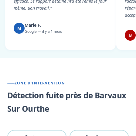
efficace. Le rapport détaillé m'a été remis le jour
racco
même. Bon travail."
répar
accep
Marie F.
M
Google — il y a 1 mois
B
ZONE D'INTERVENTION
Détection fuite près de Barvaux
Sur Ourthe