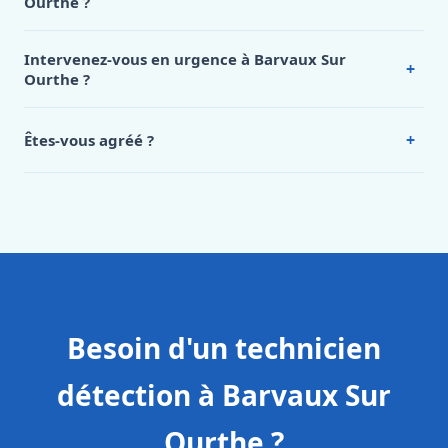
Ourthe ?
Nos tarifs sont publics et figurent dans le
tableau des prix
de notre hub service. Pour un devis personnalisé à Barvaux
Intervenez-vous en urgence à Barvaux Sur
+
Sur Ourthe, appelez le 0472 53 24 26.
Ourthe ?
Oui, 24h/7, y compris dimanches et jours fériés.
Intervention en moins de 45 minutes en zone urbaine.
+
Êtes-vous agréé ?
Oui. Sanichauffe est une entreprise enregistrée et assurée
en responsabilité civile professionnelle. Nos techniciens
sont formés aux normes belges (NBN, CERGA, STS 62).
Besoin d'un technicien
détection à Barvaux Sur
Ourthe ?