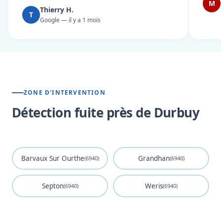
M
Thierry H.
T
Google — il y a 1 mois
ZONE D'INTERVENTION
Détection fuite près de Durbuy
Barvaux Sur Ourthe
Grandhan
(6940)
(6940)
Septon
Weris
(6940)
(6940)