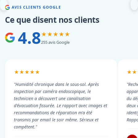
AVIS CLIENTS GOOGLE
Ce que disent nos clients
4.8
★★★★★
255 avis Google
★★★★★
★★
"Humidité chronique dans le sous-sol. Après
"Rech
inspection par caméra endoscopique, le
appart
technicien a découvert une canalisation
du dé
d'évacuation fissurée. Le rapport avec images et
deux 
recommandations de réparation m'a été
ident
transmis par email le soir même. Sérieux et
Rappor
compétent."