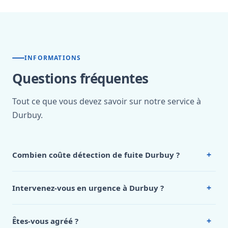
INFORMATIONS
Questions fréquentes
Tout ce que vous devez savoir sur notre service à
Durbuy.
+
Combien coûte détection de fuite Durbuy ?
Nos tarifs sont publics et figurent dans le
tableau des prix
de notre hub service. Pour un devis personnalisé à Durbuy,
+
Intervenez-vous en urgence à Durbuy ?
appelez le 0472 53 24 26.
Oui, 24h/7, y compris dimanches et jours fériés.
Intervention en moins de 45 minutes en zone urbaine.
+
Êtes-vous agréé ?