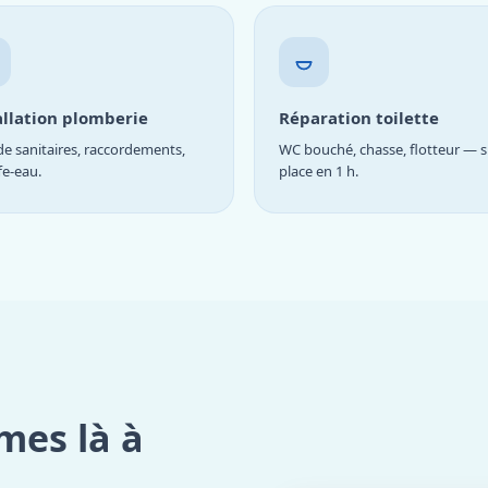
allation plomberie
Réparation toilette
e sanitaires, raccordements,
WC bouché, chasse, flotteur — s
fe-eau.
place en 1 h.
mes là à