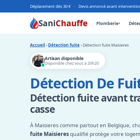
Déplacement dès 30 €
•
Devis annoncé avant interventio
Sani
Chauffe
Plomberie
Détec
▾
Accueil
›
Détection fuite
› Détection fuite Maisieres
Artisan disponible
Disponible chez vous à 20h20
Détection De Fui
Détection fuite avant tr
casse
À Maisieres comme partout en Belgique, cho
fuite Maisieres
qualifié protège votre loge