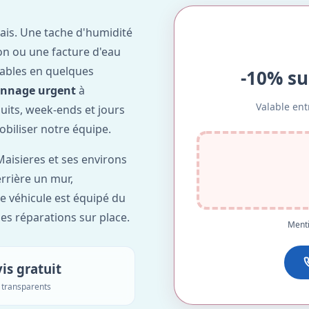
ais. Une tache d'humidité
on ou une facture d'eau
ables en quelques
-10% su
annage urgent
à
Valable ent
nuits, week-ends et jours
obiliser notre équipe.
aisieres et ses environs
errière un mur,
re véhicule est équipé du
des réparations sur place.
Menti
is gratuit
s transparents