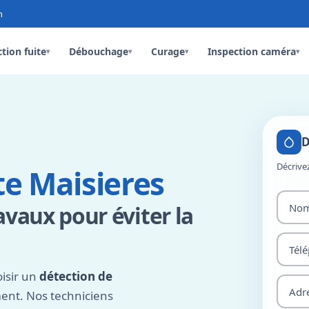
n
tion fuite
Débouchage
Curage
Inspection caméra
▾
▾
▾
▾
D
Décrive
te Maisieres
avaux pour éviter la
isir un
détection de
ment. Nos techniciens